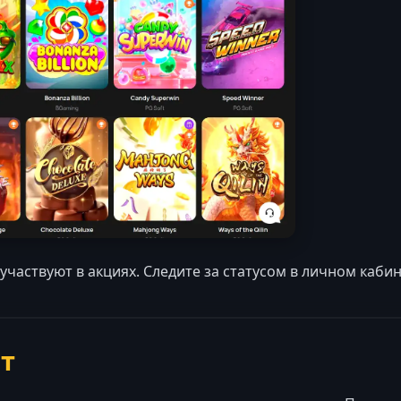
участвуют в акциях. Следите за статусом в личном кабин
т