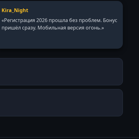
Kira_Night
«Регистрация 2026 прошла без проблем. Бонус
пришёл сразу. Мобильная версия огонь.»