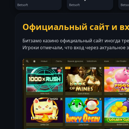
Betsoft
Betsoft
Betso
Официальный сайт и вх
Битзамо казино официальный сайт иногда треб
Игроки отмечали, что вход через актуальное 