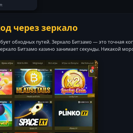
ft
од через зеркало
ует обходных путей. Зеркало Битзамо — это точная коп
зеркало Битзамо казино занимает секунды. Никакой моро