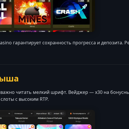
asino гарантирует сохранность прогресса и депозита. Р
рыша
важно читать мелкий шрифт. Вейджер — х30 на бонусные
 слоты с высоким RTP.