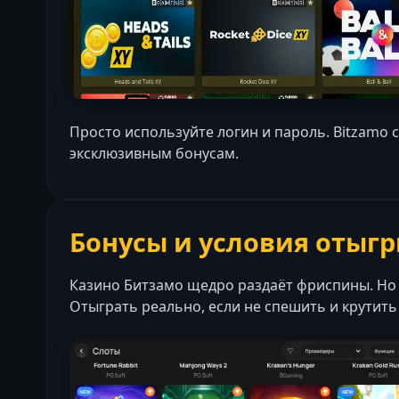
Просто используйте логин и пароль. Bitzamo c
эксклюзивным бонусам.
Бонусы и условия отыг
Казино Битзамо щедро раздаёт фриспины. Но 
Отыграть реально, если не спешить и крутить