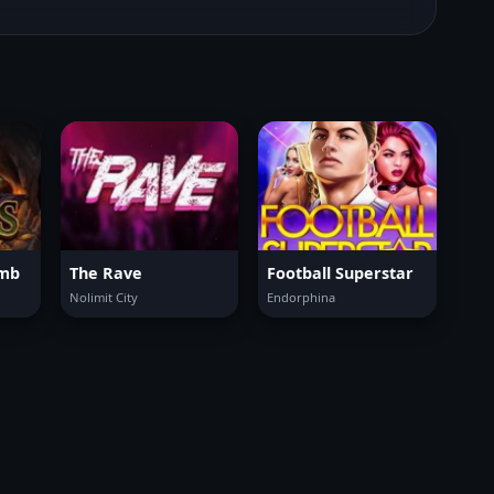
omb
The Rave
Football Superstar
Nolimit City
Endorphina