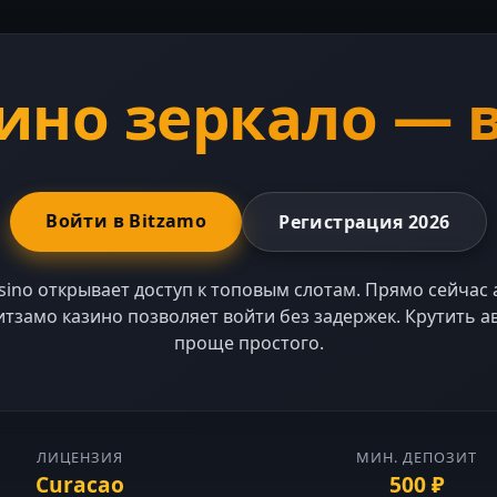
ино зеркало — в
Войти в Bitzamo
Регистрация 2026
sino открывает доступ к топовым слотам. Прямо сейчас
итзамо казино позволяет войти без задержек. Крутить 
проще простого.
ЛИЦЕНЗИЯ
МИН. ДЕПОЗИТ
Curacao
500 ₽