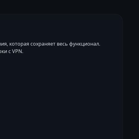
ия, которая сохраняет весь функционал.
ки с VPN.